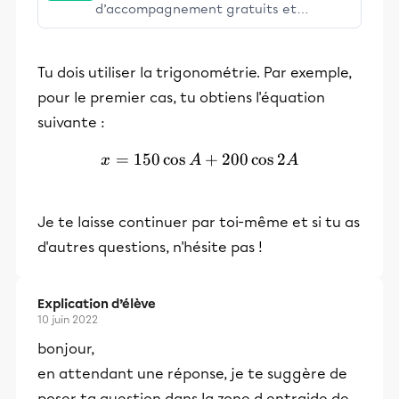
d’accompagnement gratuits et
stimulants, Alloprof engage les élèves
et leurs parents dans la réussite
Tu dois utiliser la trigonométrie. Par exemple,
éducative.
pour le premier cas, tu obtiens l'équation
suivante :
=
150
cos
x=150\cos A+200\cos 2A
+
200
cos
2
x
A
A
Je te laisse continuer par toi-même et si tu as
d'autres questions, n'hésite pas !
Explication d’élève
10 juin 2022
bonjour,
en attendant une réponse, je te suggère de
poser ta question dans la zone d entraide de