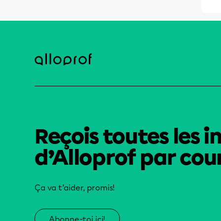
Reçois toutes les i
d’Alloprof par cour
Ça va t’aider, promis!
Abonne-toi ici!