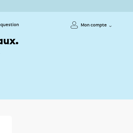
 question
Mon compte
aux.
!