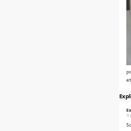
po
et
Expl
Ex
11
Sa