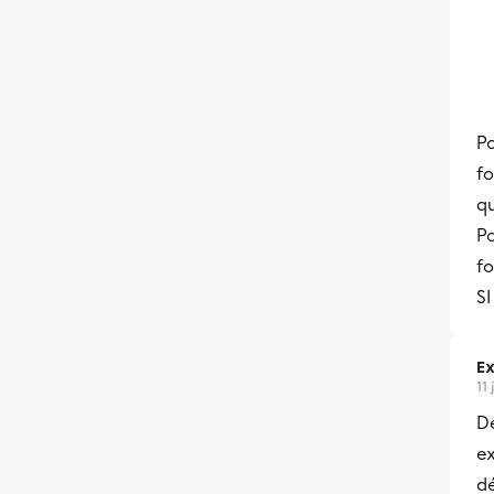
P
fo
q
Po
f
SI
Ex
11
De
ex
dé