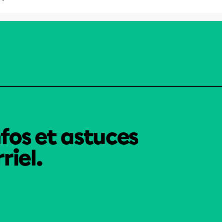
nfos et astuces
riel.