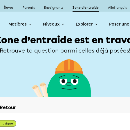
Élèves
Parents
Enseignants
Zone d’entraide
Allofrançais
Matières
Niveaux
Explorer
Poser une
Zone d’entraide est en trav
Retrouve ta question parmi celles déjà posées
Retour
Physique