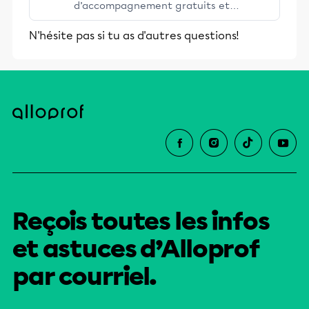
d’accompagnement gratuits et
stimulants, Alloprof engage les élèves
N'hésite pas si tu as d'autres questions!
et leurs parents dans la réussite
éducative.
Reçois toutes les infos
et astuces d’Alloprof
par courriel.