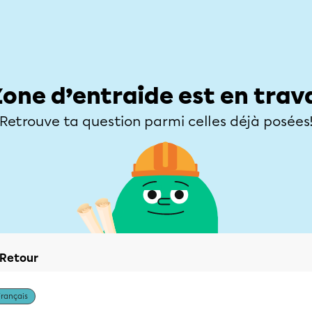
Élèves
Parents
Enseignants
Zone d’entraide
Allofrançais
Matières
Niveaux
Explorer
Poser une
Zone d’entraide est en trav
Retrouve ta question parmi celles déjà posées
Retour
Français