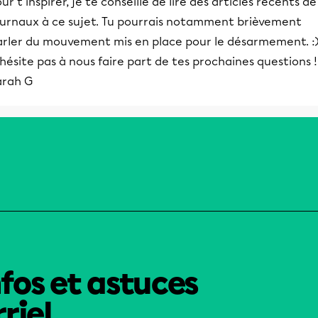
ur t'inspirer, je te conseille de lire des articles récents de
ournaux à ce sujet. Tu pourrais notamment brièvement
arler du mouvement mis en place pour le désarmement. :
hésite pas à nous faire part de tes prochaines questions !
arah G
nfos et astuces
riel.