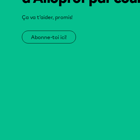
Ça va t’aider, promis!
Abonne-toi ici!