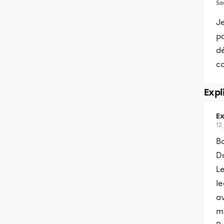
Se
Je
p
d
c
Expl
Ex
12
Bo
Da
L
l
av
m