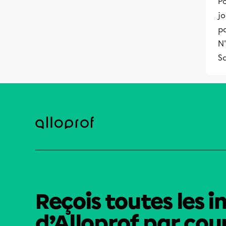
Po
j
p
N'
S
Reçois toutes les i
d’Alloprof par cour