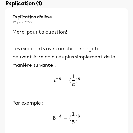
Explication (1)
Explication d’élève
12 juin 2022
Merci pour ta question!
Les exposants avec un chiffre négatif
peuvent être calculés plus simplement de la
manière suivante :
1
a^{-n}=(\frac{1}{a})^n
−
n
n
=
(
)
a
a
Par exemple :
1
5^{-3}=(\frac{1}{5})^3
−
3
3
5
=
(
)
5