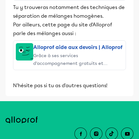
stimulants, Alloprof engage les élèves
Tu y trouveras notamment des techniques de
et leurs parents dans la réussite
séparation de mélanges homogènes.
éducative.
Par ailleurs, cette page du site d'Alloprof
parle des mélanges aussi :
Alloprof aide aux devoirs | Alloprof
Grâce à ses services
d’accompagnement gratuits et
stimulants, Alloprof engage les élèves
et leurs parents dans la réussite
N'hésite pas si tu as d'autres questions!
éducative.