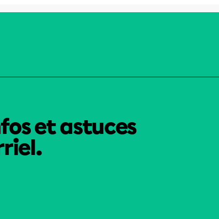
nfos et astuces
riel.