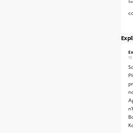
Se
c
Expl
Ex
13
Sa
Pl
pr
no
Ap
n'
B
K