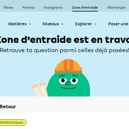
Élèves
Parents
Enseignants
Zone d’entraide
Allofrançais
Matières
Niveaux
Explorer
Poser une
Zone d’entraide est en trav
Retrouve ta question parmi celles déjà posées
Retour
Mathématiques