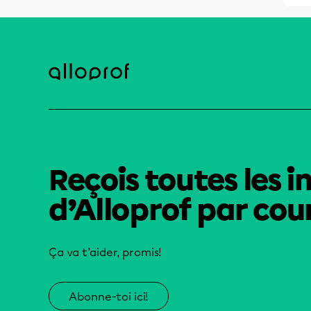
Reçois toutes les i
d’Alloprof par cour
Ça va t’aider, promis!
Abonne-toi ici!