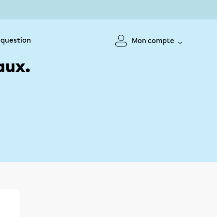
 question
Mon compte
aux.
!