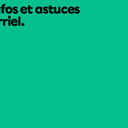
nfos et astuces
riel.