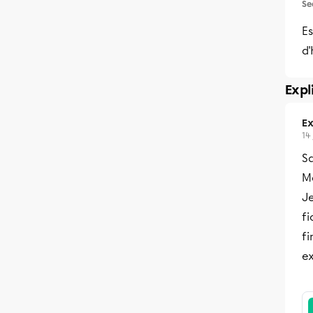
Se
Es
d'
Expl
Ex
14
Sa
Me
Je
f
fi
ex