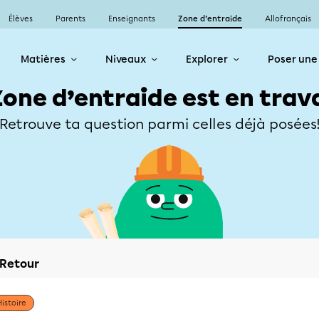
Élèves
Parents
Enseignants
Zone d’entraide
Allofrançais
Matières
Niveaux
Explorer
Poser une
Zone d’entraide est en trav
Retrouve ta question parmi celles déjà posées
Retour
Histoire