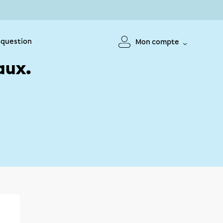
 question
Mon compte
aux.
!