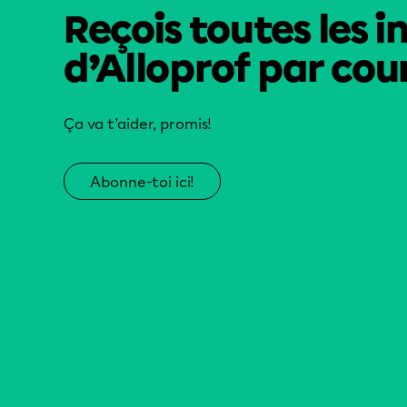
Reçois toutes les i
d’Alloprof par cour
Ça va t’aider, promis!
Abonne-toi ici!