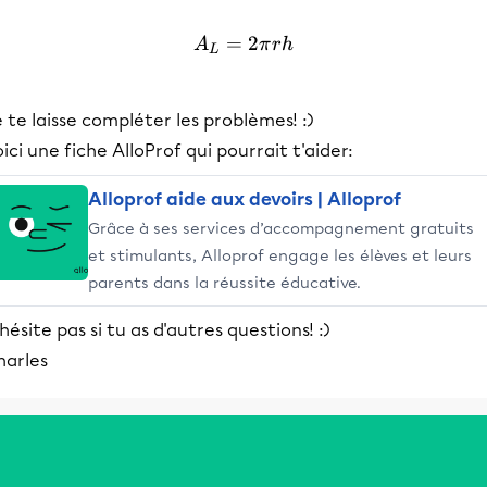
=
A_L = 2 \pi r h
2
A
π
r
h
L
 te laisse compléter les problèmes! :)
ici une fiche AlloProf qui pourrait t'aider:
Alloprof aide aux devoirs | Alloprof
Grâce à ses services d’accompagnement gratuits
et stimulants, Alloprof engage les élèves et leurs
parents dans la réussite éducative.
hésite pas si tu as d'autres questions! :)
harles