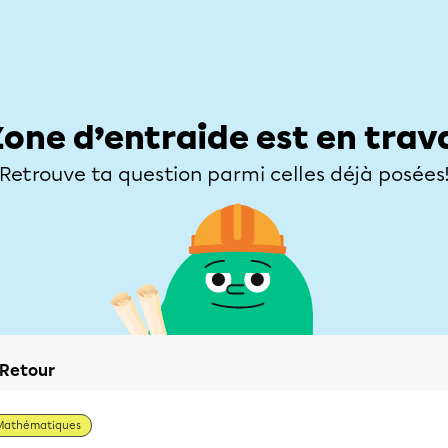
Élèves
Parents
Enseignants
Zone d’entraide
Allofrançais
Matières
Niveaux
Explorer
Poser une
Zone d’entraide est en trav
Retrouve ta question parmi celles déjà posées
Retour
Mathématiques