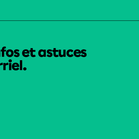
nfos et astuces
riel.