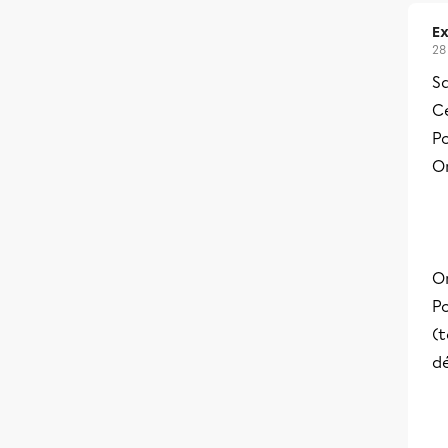
Ex
28
S
C
Po
On
On
Po
(t
dé