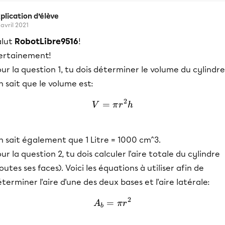
plication d’élève
 avril 2021
alut
RobotLibre9516
!
ertainement!
ur la question 1, tu dois déterminer le volume du cylindre
 sait que le volume est:
2
=
V= \pi r^2 h
V
π
r
h
 sait également que 1 Litre = 1000 cm^3.
ur la question 2, tu dois calculer l'aire totale du cylindre
outes ses faces). Voici les équations à utiliser afin de
terminer l'aire d'une des deux bases et l'aire latérale:
2
=
A_b = \pi r^2
A
π
r
b