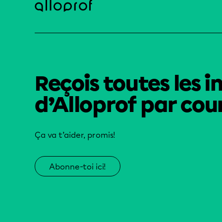
Reçois toutes les i
d’Alloprof par cour
Ça va t’aider, promis!
Abonne-toi ici!