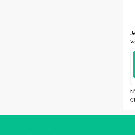
Je
Vo
N'
C