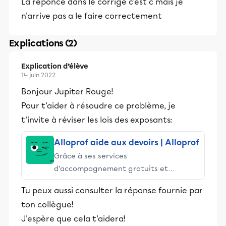
La reponce dans le corrigé c'est c mais je
n'arrive pas a le faire correctement
Explications (2)
Explication d’élève
14 juin 2022
Bonjour Jupiter Rouge!
Pour t'aider à résoudre ce problème, je
t'invite à réviser les lois des exposants:
Alloprof aide aux devoirs | Alloprof
Grâce à ses services
d’accompagnement gratuits et
stimulants, Alloprof engage les élèves
Tu peux aussi consulter la réponse fournie par
et leurs parents dans la réussite
ton collègue!
éducative.
J'espère que cela t'aidera!