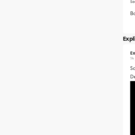
Se
B
Expl
Ex
14
Sa
D