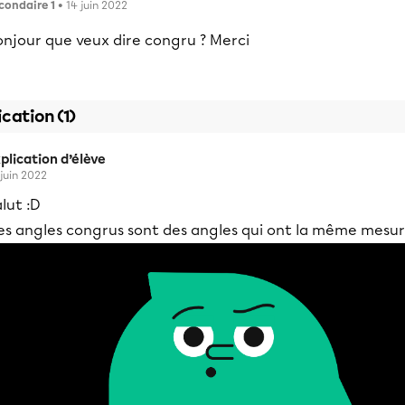
condaire 1
• 14 juin 2022
onjour que veux dire congru ? Merci
ication (1)
plication d’élève
 juin 2022
lut :D
es angles congrus sont des angles qui ont la même mesur