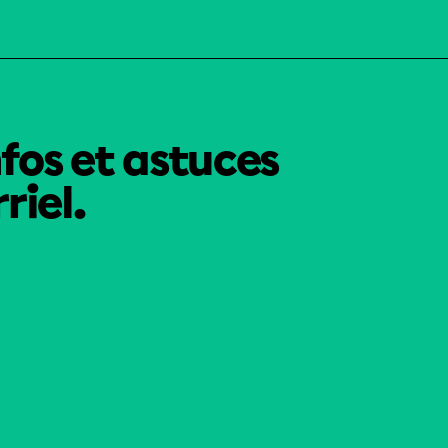
nfos et astuces
riel.