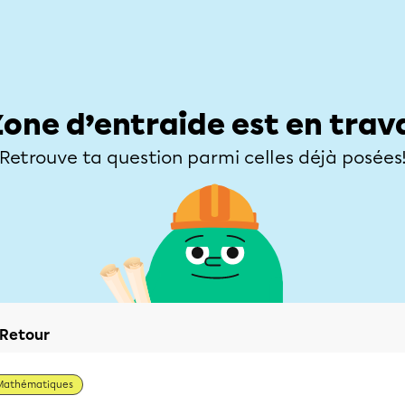
Élèves
Parents
Enseignants
Zone d’entraide
Allofrançais
Matières
Niveaux
Explorer
Poser une
Zone d’entraide est en trav
Retrouve ta question parmi celles déjà posées
Retour
Mathématiques