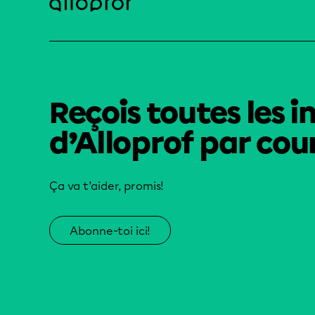
Reçois toutes les i
d’Alloprof par cour
Ça va t’aider, promis!
Abonne-toi ici!