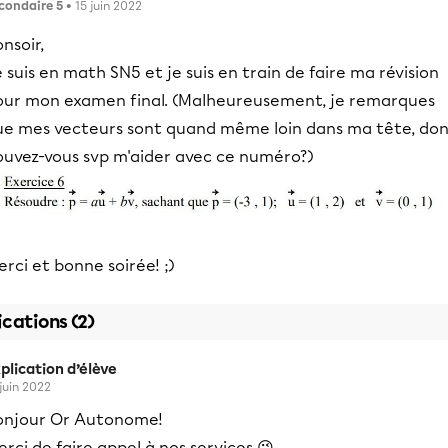
condaire 5
• 15 juin 2022
nsoir,
 suis en math SN5 et je suis en train de faire ma révision
our mon examen final. (Malheureusement, je remarques
ue mes vecteurs sont quand même loin dans ma tête, do
ouvez-vous svp m'aider avec ce numéro?)
rci et bonne soirée! ;)
ications (2)
plication d’élève
 juin 2022
onjour Or Autonome!
rci de faire appel à nos services 😉