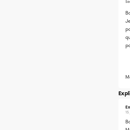
Se
Bo
Je
p
q
p
Me
Expl
Ex
15
B
Me