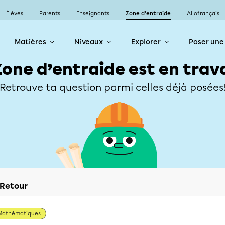
Élèves
Parents
Enseignants
Zone d’entraide
Allofrançais
Matières
Niveaux
Explorer
Poser une
Zone d’entraide est en trav
Retrouve ta question parmi celles déjà posées
Retour
Mathématiques