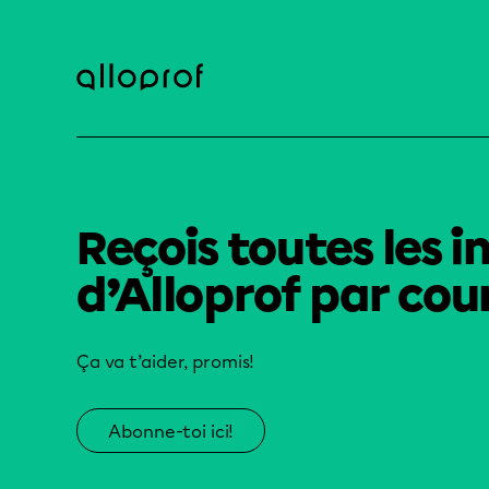
Reçois toutes les i
d’Alloprof par cour
Ça va t’aider, promis!
Abonne-toi ici!