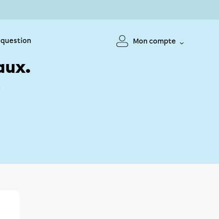
 question
Mon compte
aux.
!