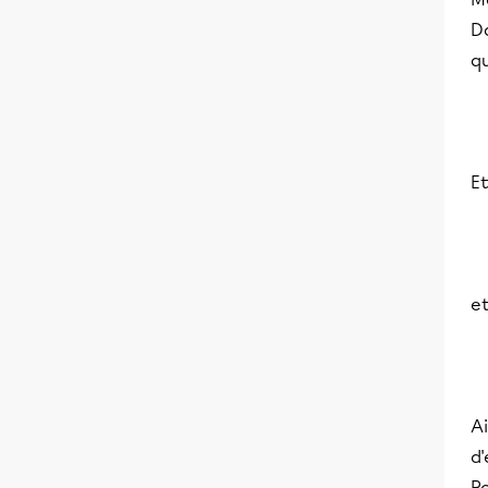
D
q
E
e
A
d'
Po