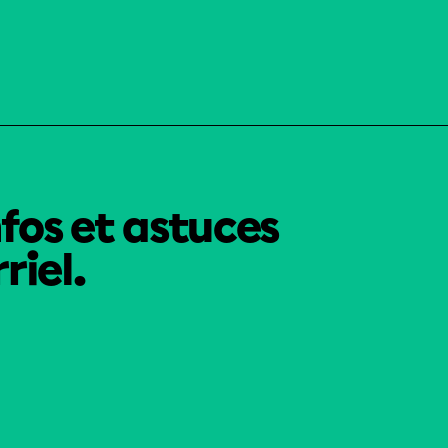
nfos et astuces
riel.