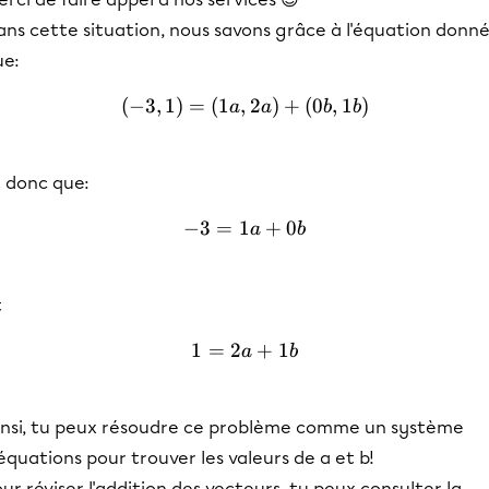
ans cette situation, nous savons grâce à l'équation donn
ue:
(
−
3
,
1
)
=
(
1
,
(-3,1) = (1a, 2a) + (0b, 1b
2
)
+
(
0
,
1
)
a
a
b
b
t donc que:
−
3
=
1
-3 = 1a + 0b
+
0
a
b
t
1
=
2
1 = 2a + 1b
+
1
a
b
insi, tu peux résoudre ce problème comme un système
équations pour trouver les valeurs de a et b!
ur réviser l'addition des vecteurs, tu peux consulter la