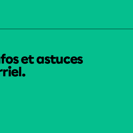
nfos et astuces
riel.