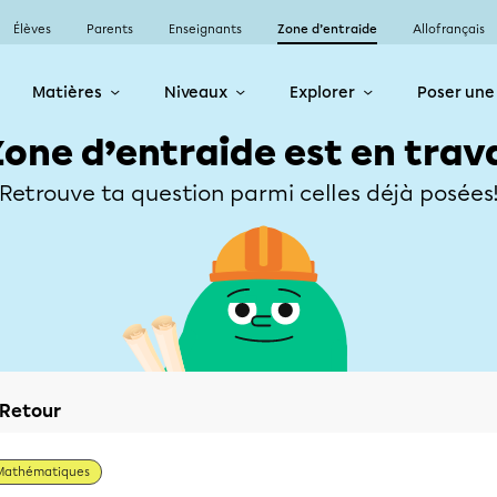
Élèves
Parents
Enseignants
Zone d’entraide
Allofrançais
Matières
Niveaux
Explorer
Poser une
Zone d’entraide est en trav
Retrouve ta question parmi celles déjà posées
Retour
Mathématiques