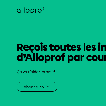
Reçois toutes les i
d’Alloprof par cour
Ça va t’aider, promis!
Abonne-toi ici!