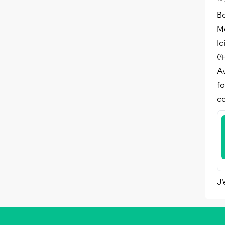
B
Me
Ic
(4
Av
fo
co
J'