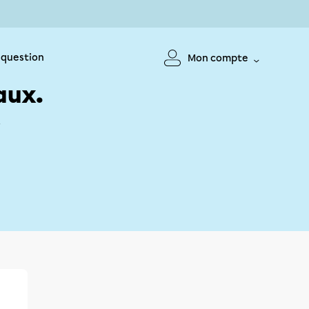
 question
Mon compte
aux.
!