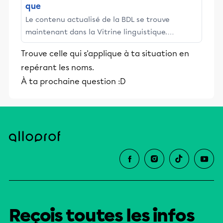
que
Le contenu actualisé de la BDL se trouve
maintenant dans la Vitrine linguistique.
Adoptez dès aujourd’hui cette nouvelle
Trouve celle qui s'applique à ta situation en
plateforme. Bonne navigation!
repérant les noms.
À ta prochaine question :D
Reçois toutes les infos