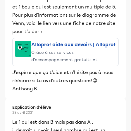
et 1 boule qui est seulement un multiple de 5.
Pour plus d'informations sur le diagramme de
Venn, voici le lien vers une fiche de notre site
pour t'aider :
Alloprof aide aux devoirs | Alloprof
Grâce à ses services
d’accompagnement gratuits et
stimulants, Alloprof engage les élèves
J'espère que ça t'aide et n'hésite pas à nous
et leurs parents dans la réussite
réécrire si tu as d'autres questions!😉
éducative.
Anthony B.
Explication d’élève
28 avril 2021
Le 1 qui est dans B mais pas dans A :
il devrait y avoir 1 seul nombre qui est un