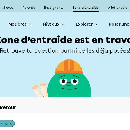
Élèves
Parents
Enseignants
Zone d’entraide
Allofrançais
Matières
Niveaux
Explorer
Poser une
Zone d’entraide est en trav
Retrouve ta question parmi celles déjà posées
Retour
Français