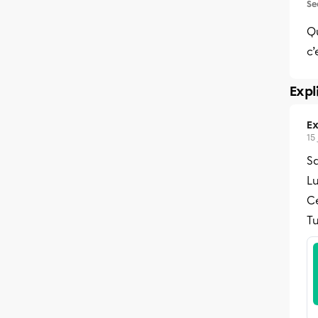
Se
Qu
c’
Expl
Ex
15
Sa
Lu
Ce
Tu