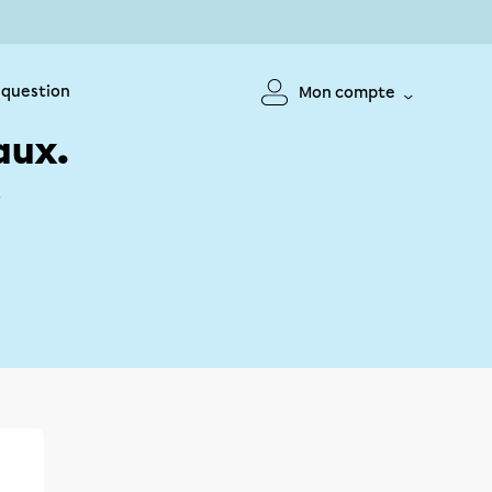
 question
Mon compte
aux.
!