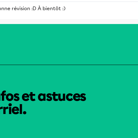
nne révision :D À bientôt :)
nfos et astuces
riel.