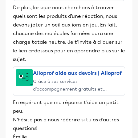
stimulants, Alloprof engage les élèves
De plus, lorsque nous cherchons à trouver
et leurs parents dans la réussite
quels sont les produits d’une réaction, nous
éducative.
devons jeter un oeil aux ions en jeu. En fait,
chacune des molécules formées aura une
charge totale neutre. Je t’invite à cliquer sur
le lien ci-dessous pour en apprendre plus sur le
sujet.
Alloprof aide aux devoirs | Alloprof
Grâce à ses services
d’accompagnement gratuits et
stimulants, Alloprof engage les élèves
En espérant que ma réponse t’aide un petit
et leurs parents dans la réussite
peu.
éducative.
N’hésite pas à nous réécrire si tu as d’autres
questions!
Émilie