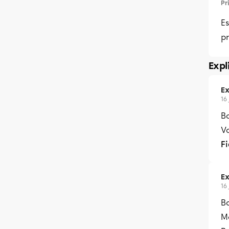
Pr
Es
p
Expl
Ex
16
B
Vo
F
Ex
16
Bo
Me