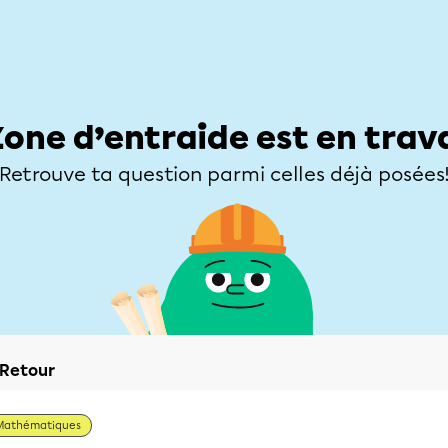
Élèves
Parents
Enseignants
Zone d’entraide
Allofrançais
Matières
Niveaux
Explorer
Poser une
Zone d’entraide est en trav
Retrouve ta question parmi celles déjà posées
Retour
Mathématiques