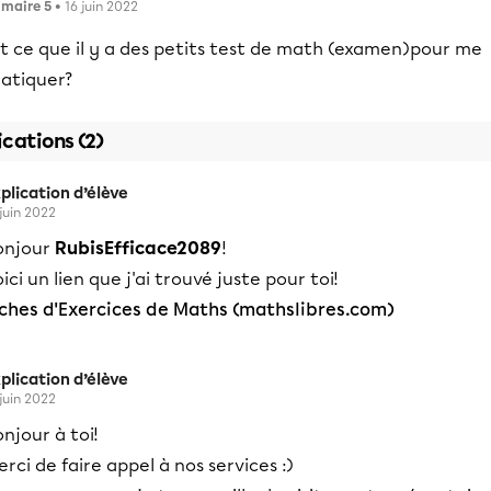
imaire 5
• 16 juin 2022
t ce que il y a des petits test de math (examen)pour me
ratiquer?
ications (2)
plication d’élève
 juin 2022
onjour
RubisEfficace2089
!
ici un lien que j'ai trouvé juste pour toi!
iches d'Exercices de Maths (mathslibres.com)
plication d’élève
 juin 2022
njour à toi!
rci de faire appel à nos services :)