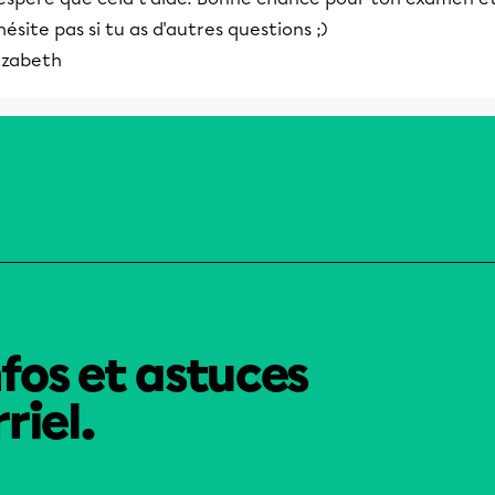
hésite pas si tu as d'autres questions ;)
izabeth
nfos et astuces
riel.