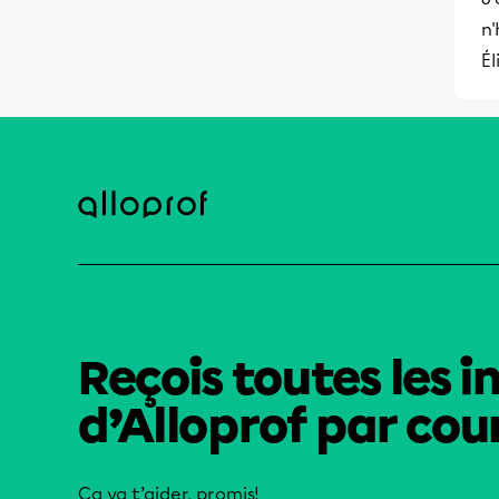
n'
Él
Reçois toutes les i
d’Alloprof par cour
Ça va t’aider, promis!