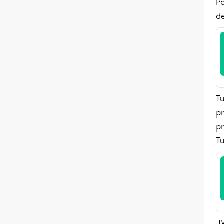
Po
de
T
pr
pr
T
J