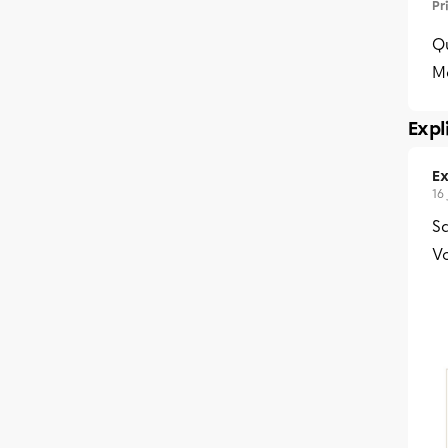
Pr
Qu
M
Expl
Ex
16
Sa
Vo