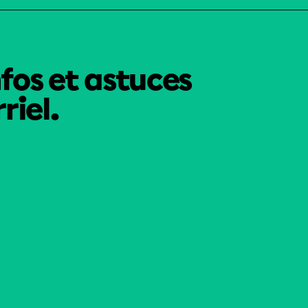
nfos et astuces
riel.