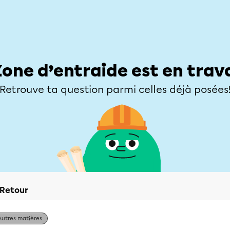
Élèves
Parents
Enseignants
Zone d’entraide
Allofrançais
Matières
Niveaux
Explorer
Poser une
Zone d’entraide est en trav
Retrouve ta question parmi celles déjà posées
Retour
Autres matières