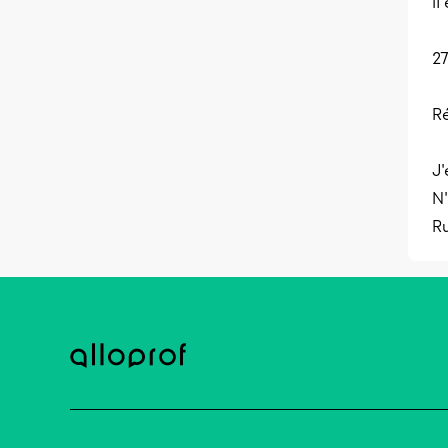
il
27
R
J'
N'
R