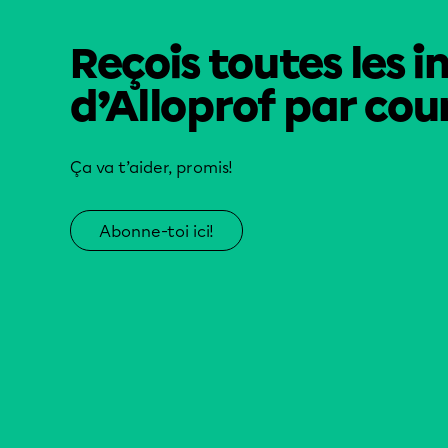
Reçois toutes les i
d’Alloprof par cour
Ça va t’aider, promis!
Abonne-toi ici!