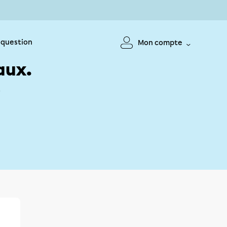
 question
Mon compte
aux.
!