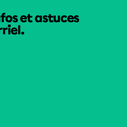
nfos et astuces
riel.