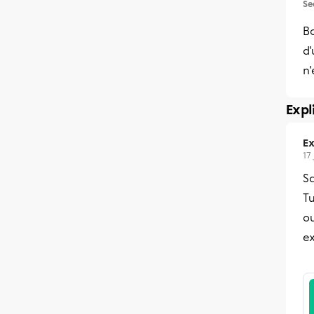
Se
B
d
n'
Expl
Ex
17
Sa
Tu
ou
e