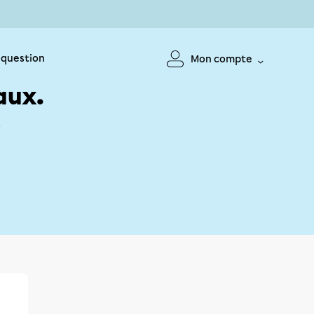
 question
Mon compte
aux.
!