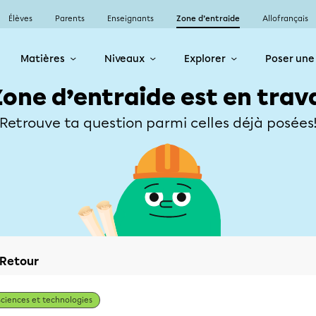
Élèves
Parents
Enseignants
Zone d’entraide
Allofrançais
Matières
Niveaux
Explorer
Poser une
Zone d’entraide est en trav
Retrouve ta question parmi celles déjà posées
Retour
Sciences et technologies