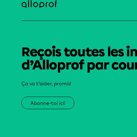
Reçois toutes les i
d’Alloprof par cour
Ça va t’aider, promis!
Abonne-toi ici!