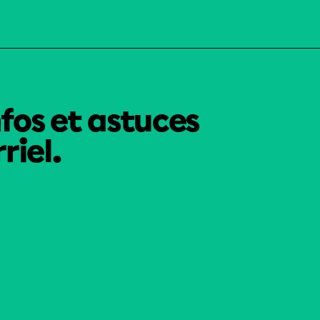
nfos et astuces
riel.