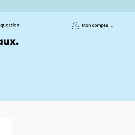
 question
Mon compte
aux.
!