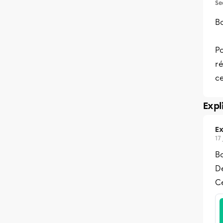
Se
Bo
P
ré
c
Expl
Ex
17
Bo
Dé
Ce