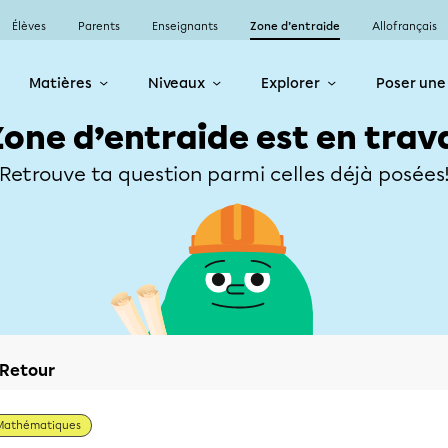
Élèves
Parents
Enseignants
Zone d’entraide
Allofrançais
Matières
Niveaux
Explorer
Poser une
Zone d’entraide est en trav
Retrouve ta question parmi celles déjà posées
Retour
Mathématiques