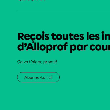
Reçois toutes les i
d’Alloprof par cour
Ça va t’aider, promis!
Abonne-toi ici!