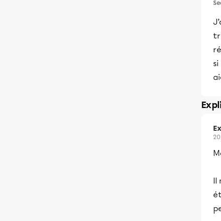
Se
J’
t
r
si
a
Expl
Ex
20
Me
I
é
pe