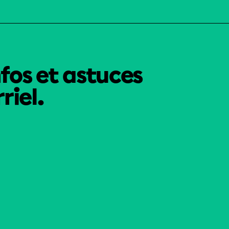
nfos et astuces
riel.