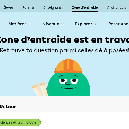
Élèves
Parents
Enseignants
Zone d’entraide
Allofrançais
Matières
Niveaux
Explorer
Poser une
Zone d’entraide est en trav
Retrouve ta question parmi celles déjà posées
Retour
Sciences et technologies