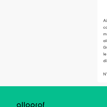
Ai
co
m
a
(I
l
d
N'