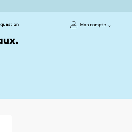
 question
Mon compte
aux.
!