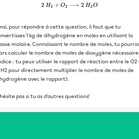
2
+
2\:H_2+O_2 \longrightar
⟶
2
H
O
H
O
2
2
2
nsi, pour répondre à cette question, il faut que tu
nvertisses 1 kg de dihydrogène en moles en utilisant la
asse molaire. Connaissant le nombre de moles, tu pourra
lors calculer le nombre de moles de dioxygène nécessaire
ndice : tu peux utiliser le rapport de réaction entre le O2
e H2 pour directement multiplier le nombre de moles de
ihydrogène avec le rapport).
hésite pas si tu as d'autres questions!