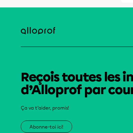
Reçois toutes les i
d’Alloprof par cour
Ça va t’aider, promis!
Abonne-toi ici!