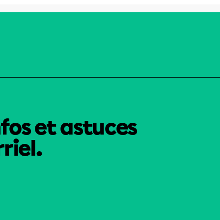
nfos et astuces
riel.