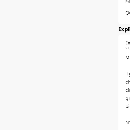
Pr
Qu
Expl
Ex
21
Me
Il
ch
ci
gr
bi
N'