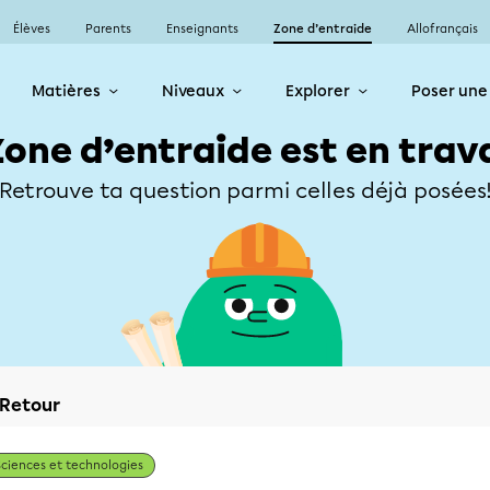
Élèves
Parents
Enseignants
Zone d’entraide
Allofrançais
Matières
Niveaux
Explorer
Poser une
Zone d’entraide est en trav
Retrouve ta question parmi celles déjà posées
Retour
Sciences et technologies