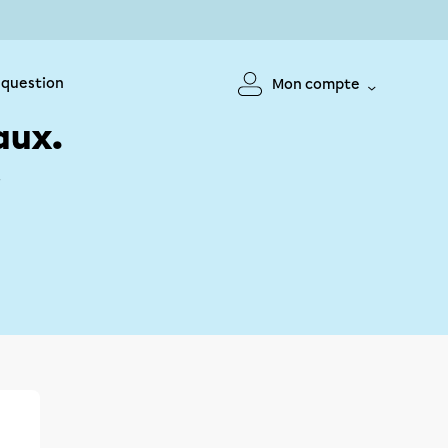
 question
Mon compte
aux.
!