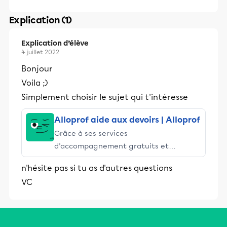
Explication (1)
Explication d’élève
4 juillet 2022
Bonjour
Voila ;)
Simplement choisir le sujet qui t'intéresse
Alloprof aide aux devoirs | Alloprof
Grâce à ses services
d’accompagnement gratuits et
stimulants, Alloprof engage les élèves
n'hésite pas si tu as d'autres questions
et leurs parents dans la réussite
VC
éducative.