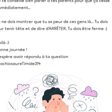
 te conseille d'en parler à tes parents pour que ça cesse
mmédiatement...
 ne dois montrer que tu as peur de ces gens là... Tu dois
ur tenir tête et de dire d'ARRÊTER. Tu dois être ferme :|
ilà :)
onne journée !
'espère avoir répondu à ta question
rachiosaureTimide314