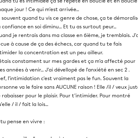
uand tu es intimidée ça se répète en boucle et en boucle
aque jour ! Ce qui m'est arrivée...
 souvent quand tu vis ce genre de chose, ça te démoralis
 confiance en soi diminu... Et tu as surtout peur...
and je rentrais dans ma classe en 6ième, je tremblais. J'a
cue à cause de ça des échecs, car quand tu te fais
timider la concentration est un peu ailleur.
'étais constament sur mes gardes et ça m'a affecté pour
s années à venir... J'ai dévellopé de l'anxiété en sec 2 .
ef, l'intimidation c'est vraiment pas le fun. Souvent la
rsonne va le faire sans AUCUNE raison ! Elle /il / veux jus
 rabaisser pour le plaisir. Pour t'intimider. Pour montré
'elle / il / fait la lois...
 tu pense en vivre :