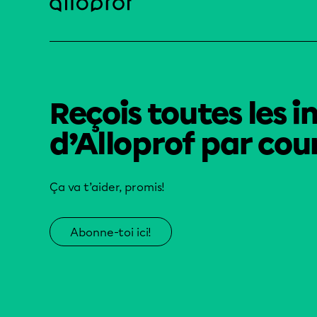
Reçois toutes les i
d’Alloprof par cour
Ça va t’aider, promis!
Abonne-toi ici!