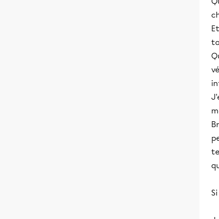
Q
ch
Et
ta
Qu
vé
in
J
me
Br
pe
te
qu
Si