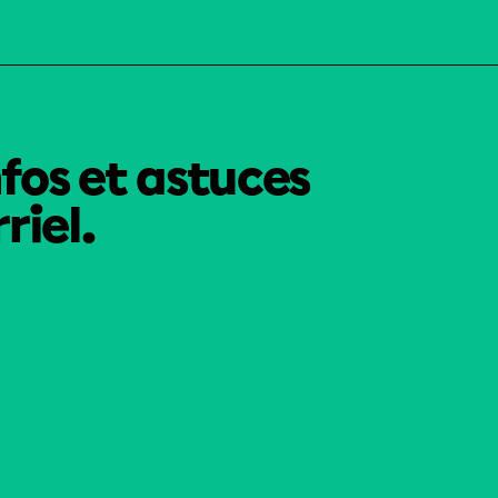
nfos et astuces
riel.