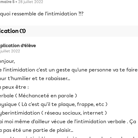
imaire 5
• 28 juillet 2022
quoi ressemble de l'intimidation ?!?
ication (1)
plication d’élève
 juillet 2022
njour,
 l'intimidation c'est un geste qu'une personne va te faire
ur t'humilier et te rabaisser...
 peux être :
erbale ( Méchanceté en parole )
ysique ( Là c'est qu'il te plaque, frappe, etc )
berintimidation ( réseau sociaux, internet )
ai moi même d'ailleur vécue de l'intimidation verbale . Ça
a pas été une partie de plaisir...