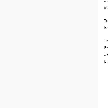
Je
i
Tu
le
Vo
B
J
B