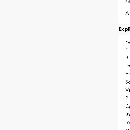
Pr
À 
Expl
Ex
28
Bo
De
po
Sa
V
Ph
Cy
J'
n'