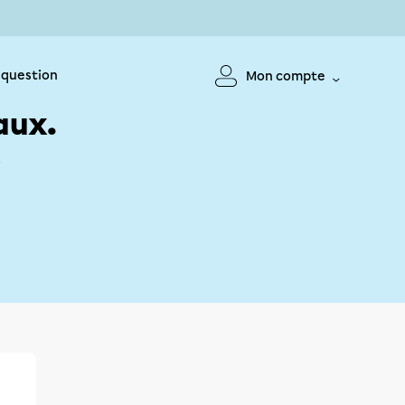
 question
Mon compte
aux.
!