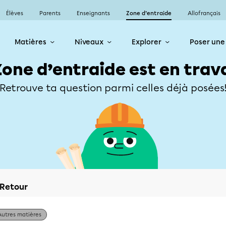
Élèves
Parents
Enseignants
Zone d’entraide
Allofrançais
Matières
Niveaux
Explorer
Poser une
Zone d’entraide est en trav
Retrouve ta question parmi celles déjà posées
Retour
Autres matières