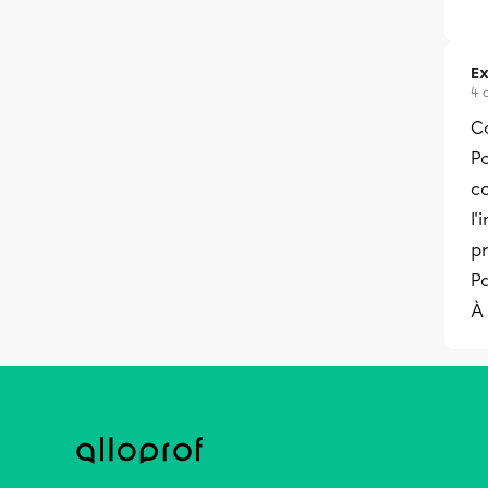
Ex
4 
C
Po
co
l'
p
Pa
À 