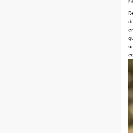
Pr
R
di
en
q
un
co