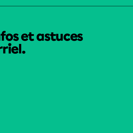
nfos et astuces
riel.