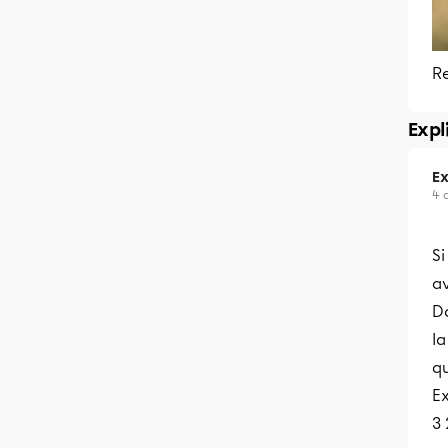
R
Expl
Ex
4 
Si
av
D
l
qu
E
3 