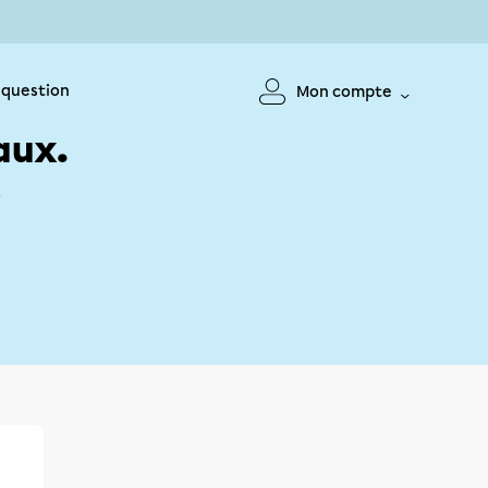
 question
Mon compte
aux.
!