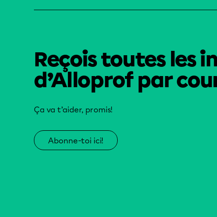
Reçois toutes les i
d’Alloprof par cour
Ça va t’aider, promis!
Abonne-toi ici!