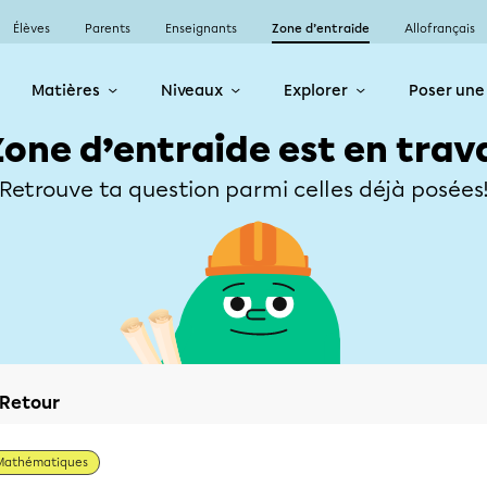
Élèves
Parents
Enseignants
Zone d’entraide
Allofrançais
Matières
Niveaux
Explorer
Poser une
Zone d’entraide est en trav
Retrouve ta question parmi celles déjà posées
Retour
Mathématiques