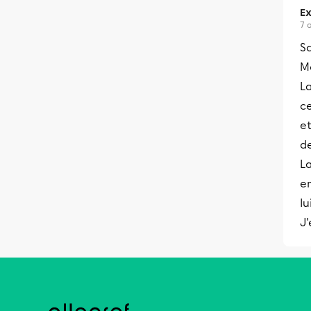
Ex
7 
Sa
Me
La
c
et
de
La
en
lu
J'