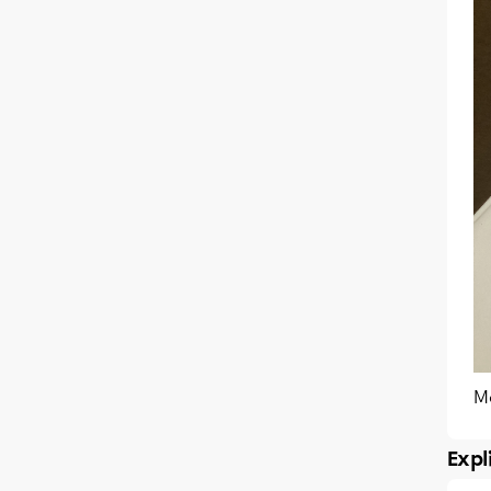
M
Expl