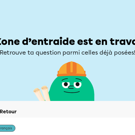
Élèves
Parents
Enseignants
Zone d’entraide
Allofrançais
Matières
Niveaux
Explorer
Poser une
Zone d’entraide est en trav
Retrouve ta question parmi celles déjà posées
Retour
Français