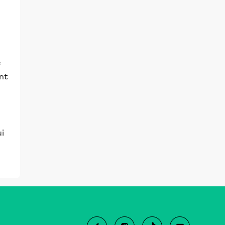
e
nt
ui