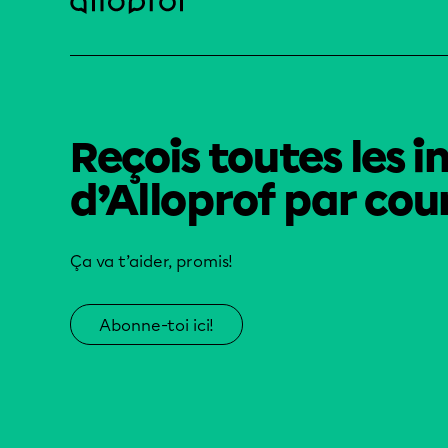
Reçois toutes les i
d’Alloprof par cour
Ça va t’aider, promis!
Abonne-toi ici!