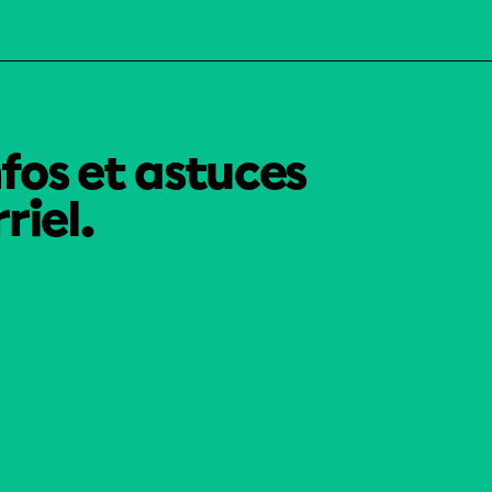
nfos et astuces
riel.