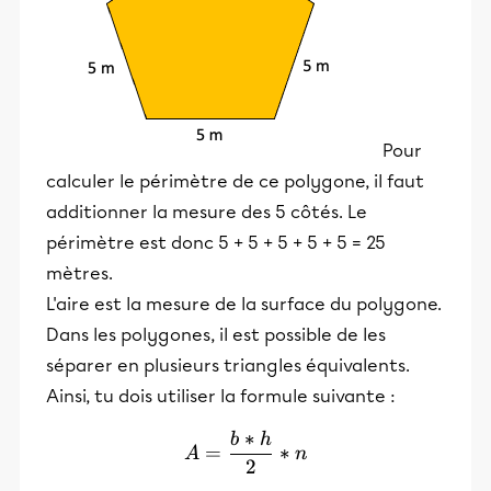
Pour
calculer le périmètre de ce polygone, il faut
additionner la mesure des 5 côtés. Le
périmètre est donc 5 + 5 + 5 + 5 + 5 = 25
mètres.
L'aire est la mesure de la surface du polygone.
Dans les polygones, il est possible de les
séparer en plusieurs triangles équivalents.
Ainsi, tu dois utiliser la formule suivante :
∗
b
h
A = \frac{b * h}{2} * n
=
∗
A
n
2