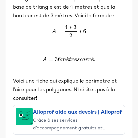
base de triangle est de 4 mètres et que la
hauteur est de 3 mètres. Voici la formule :
4
∗
3
A = \frac{4 * 3}{2} * 6
=
∗
6
A
2
=
36
ˋ
A = 36 mètres carré.
ˊ
.
A
m
e
t
r
esc
a
r
r
e
Voici une fiche qui explique le périmètre et
l'aire pour les polygones. N'hésites pas à la
consulter!
Alloprof aide aux devoirs | Alloprof
Grâce à ses services
d’accompagnement gratuits et
stimulants, Alloprof engage les élèves