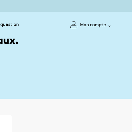
 question
Mon compte
aux.
!