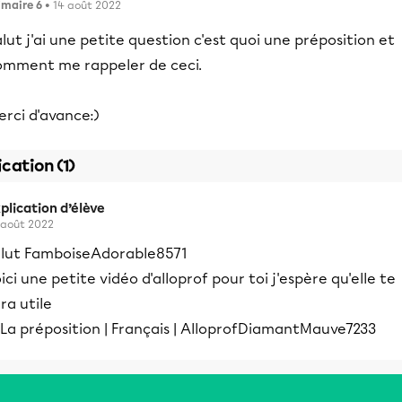
imaire 6
• 14 août 2022
lut j'ai une petite question c'est quoi une préposition et
omment me rappeler de ceci.
rci d'avance:)
ication (1)
plication d’élève
 août 2022
alut FamboiseAdorable8571
ici une petite vidéo d'alloprof pour toi j'espère qu'elle te
ra utile
DiamantMauve7233