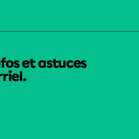
nfos et astuces
riel.