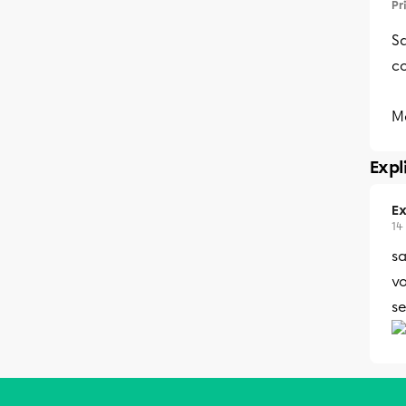
Pr
Sa
c
Me
Expl
Ex
14
s
vo
se