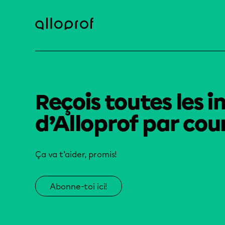
Reçois toutes les i
d’Alloprof par cour
Ça va t’aider, promis!
Abonne-toi ici!