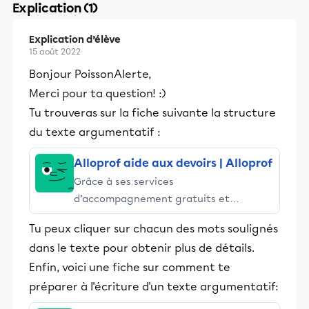
Explication (1)
Explication d’élève
15 août 2022
Bonjour PoissonAlerte,
Merci pour ta question! :)
Tu trouveras sur la fiche suivante la structure
du texte argumentatif :
Alloprof aide aux devoirs | Alloprof
Grâce à ses services
d’accompagnement gratuits et
stimulants, Alloprof engage les élèves
Tu peux cliquer sur chacun des mots soulignés
et leurs parents dans la réussite
dans le texte pour obtenir plus de détails.
éducative.
Enfin, voici une fiche sur comment te
préparer à l'écriture d'un texte argumentatif: