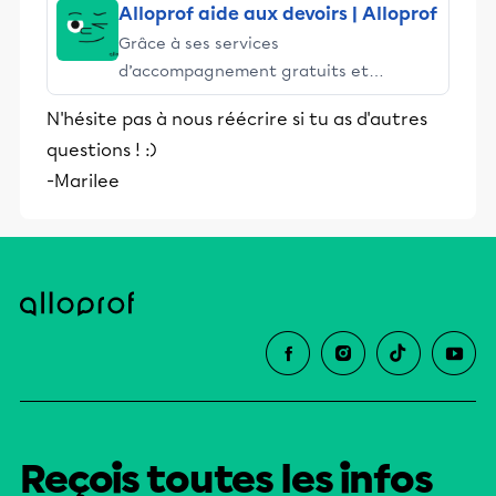
Alloprof aide aux devoirs | Alloprof
Grâce à ses services
d’accompagnement gratuits et
stimulants, Alloprof engage les élèves
N'hésite pas à nous réécrire si tu as d'autres
et leurs parents dans la réussite
questions ! :)
éducative.
-Marilee
Reçois toutes les infos