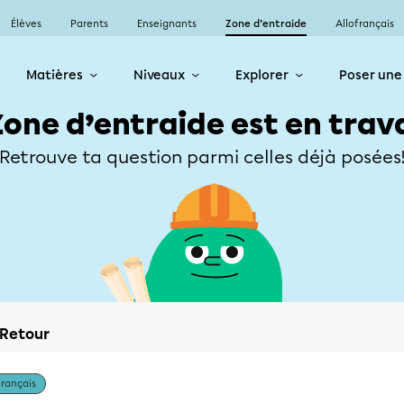
Élèves
Parents
Enseignants
Zone d’entraide
Allofrançais
Matières
Niveaux
Explorer
Poser une
Zone d’entraide est en trav
Retrouve ta question parmi celles déjà posées
Retour
Français