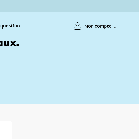
 question
Mon compte
aux.
!