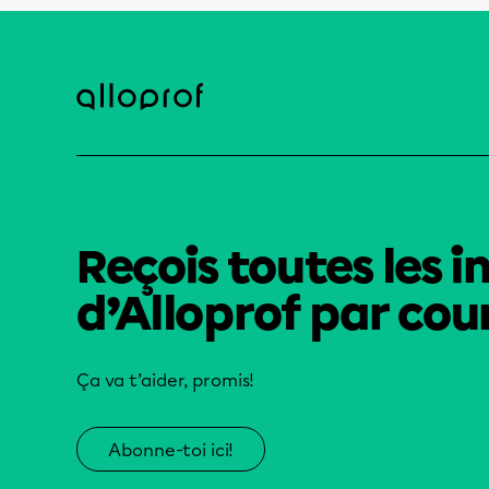
Reçois toutes les i
d’Alloprof par cour
Ça va t’aider, promis!
Abonne-toi ici!