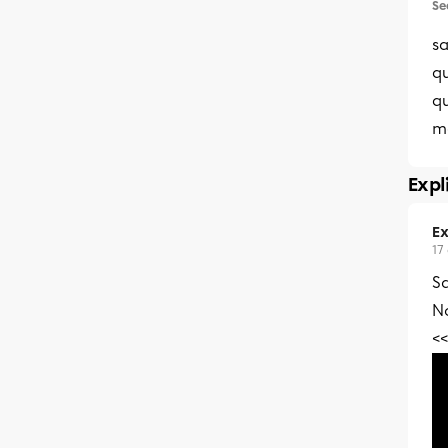
Se
sa
qu
qu
m
Expl
Ex
17
Sa
No
<<