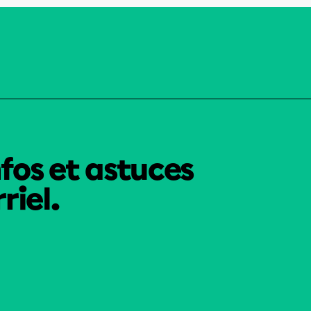
nfos et astuces
riel.