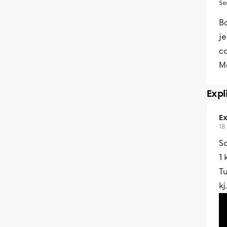
Se
B
je
ca
M
Expl
Ex
18
Sa
1 
Tu
kj.