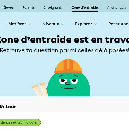
Élèves
Parents
Enseignants
Zone d’entraide
Allofrançais
Matières
Niveaux
Explorer
Poser une
Zone d’entraide est en trav
Retrouve ta question parmi celles déjà posées
Retour
Sciences et technologies