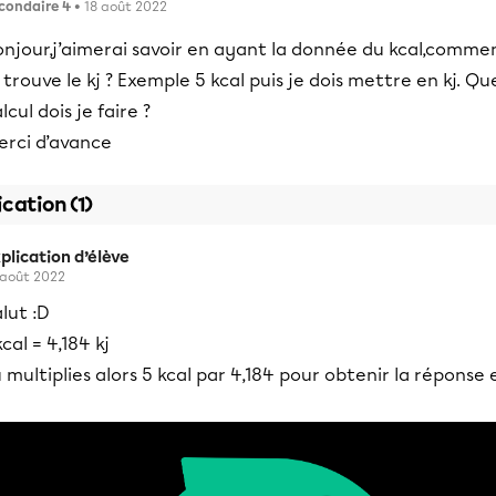
condaire 4
• 18 août 2022
onjour,j’aimerai savoir en ayant la donnée du kcal,comme
 trouve le kj ? Exemple 5 kcal puis je dois mettre en kj. Qu
lcul dois je faire ?
erci d’avance
ication (1)
plication d’élève
 août 2022
lut :D
kcal = 4,184 kj
 multiplies alors 5 kcal par 4,184 pour obtenir la réponse 