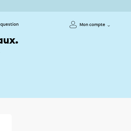
 question
Mon compte
aux.
!