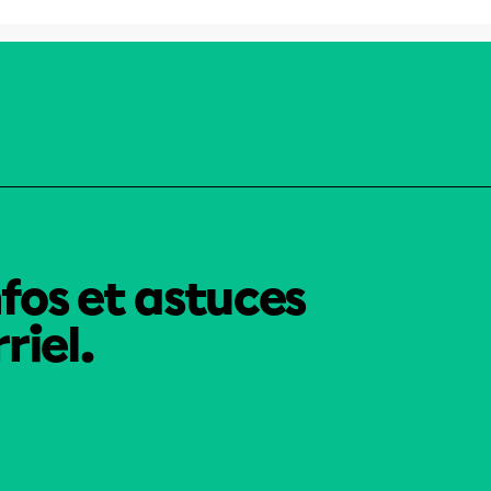
nfos et astuces
riel.