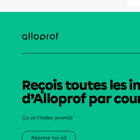
Reçois toutes les i
d’Alloprof par cour
Ça va t’aider, promis!
Abonne-toi ici!