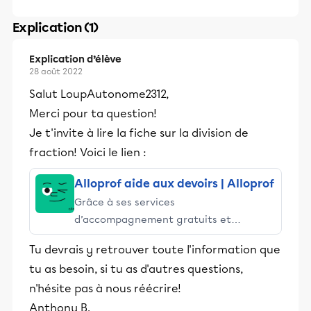
Explication (1)
Explication d’élève
28 août 2022
Salut LoupAutonome2312,
Merci pour ta question!
Je t'invite à lire la fiche sur la division de
fraction! Voici le lien :
Alloprof aide aux devoirs | Alloprof
Grâce à ses services
d’accompagnement gratuits et
stimulants, Alloprof engage les élèves
Tu devrais y retrouver toute l'information que
et leurs parents dans la réussite
tu as besoin, si tu as d'autres questions,
éducative.
n'hésite pas à nous réécrire!
Anthony B.