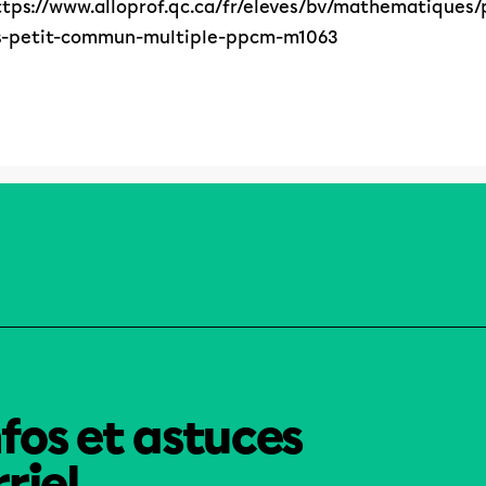
ttps://www.alloprof.qc.ca/fr/eleves/bv/mathematiques/
s-petit-commun-multiple-ppcm-m1063
nfos et astuces
riel.