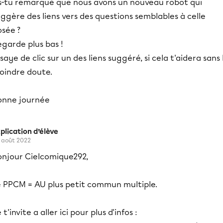
s-tu remarqué que nous avons un nouveau robot qui
ggère des liens vers des questions semblables à celle
osée ?
garde plus bas !
saye de clic sur un des liens suggéré, si cela t'aidera sans 
oindre doute.
onne journée
plication d’élève
 août 2022
onjour Cielcomique292,
e PPCM = AU plus petit commun multiple.
 t'invite a aller ici pour plus d'infos :