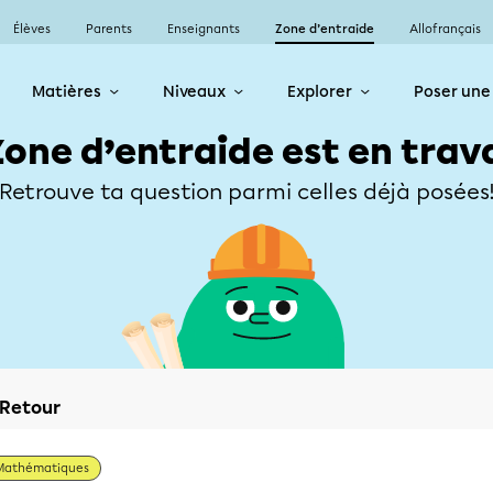
Élèves
Parents
Enseignants
Zone d’entraide
Allofrançais
Matières
Niveaux
Explorer
Poser une
Zone d’entraide est en trav
Retrouve ta question parmi celles déjà posées
Retour
Mathématiques