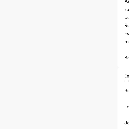
A
su
p
Re
Es
m
B
Ex
30
B
L
Je