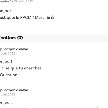
imaire 6
• 29 août 2022
njour,
est quoi le PPCM ? Merci 😃👍
ications (3)
plication d’élève
 août 2022
onjour!
ici se que tu cherches:
plication d’élève
 août 2022
njour,