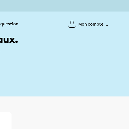
 question
Mon compte
aux.
!