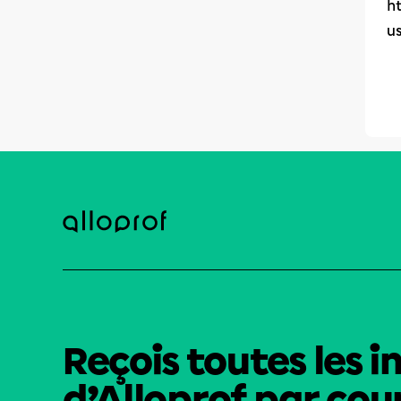
h
u
Reçois toutes les i
d’Alloprof par cour