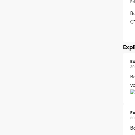
Pr
Bo
C’
Expl
Ex
30
B
vo
Ex
30
Bo