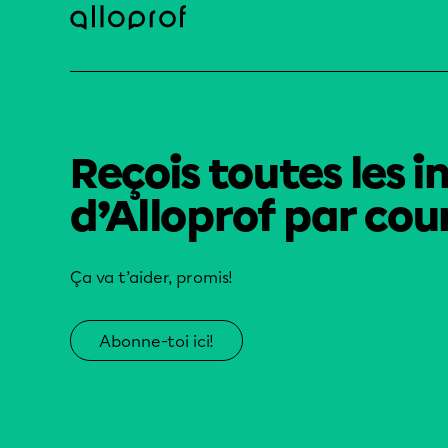
Reçois toutes les i
d’Alloprof par cour
Ça va t’aider, promis!
Abonne-toi ici!