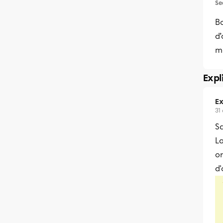
Se
Bo
d’
me
Expl
Ex
31
Sa
​L
or
d'