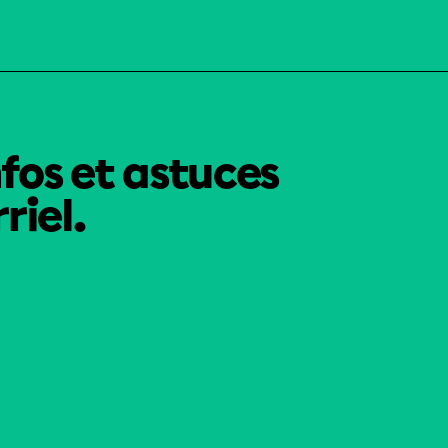
nfos et astuces
riel.