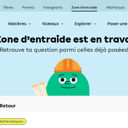
Élèves
Parents
Enseignants
Zone d’entraide
Allofrançais
Matières
Niveaux
Explorer
Poser une
Zone d’entraide est en trav
Retrouve ta question parmi celles déjà posées
Retour
Mathématiques