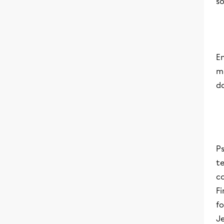
so
En
ma
da
Ps
te
c
Fi
f
Je