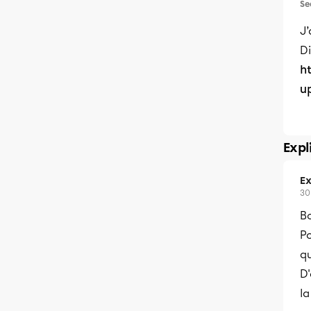
Se
J’
Di
h
u
Expl
Ex
30
B
P
q
D
la