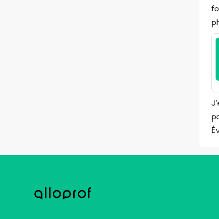
fo
p
J'
pa
Év