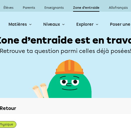
Élèves
Parents
Enseignants
Zone d’entraide
Allofrançais
Matières
Niveaux
Explorer
Poser une
Zone d’entraide est en trav
Retrouve ta question parmi celles déjà posées
Retour
Physique