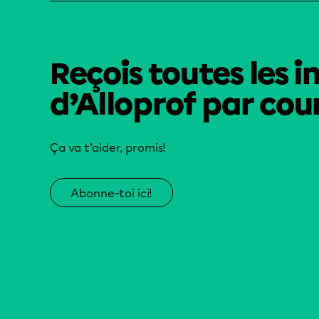
Reçois toutes les i
d’Alloprof par cour
Ça va t’aider, promis!
Abonne-toi ici!