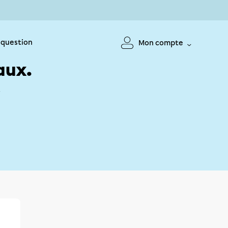
 question
Mon compte
aux.
!