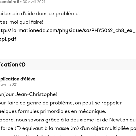
condaire 5
• 30 avril 2021
ai besoin d’aide dans ce problème!
tes-moi quoi faire!
ttp://formationeda.com/physique/sa/PHY5062_ch8_ex_
ppl.pdf
ication (1)
plication d’élève
 avril 2021
onjour Jean-Christophe!
our faire ce genre de problème, on peut se rappeler
uelques formules primordiales en mécanique.
'abord, nous savons grâce à la deuxième loi de Newton q
 force (F) équivaut à la masse (m) d'un objet multipliée p