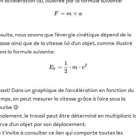
n accélération (a), illustrée par la formule suivante:
=
F = m\times a
×
F
m
a
suite, nous savons que l'énergie cinétique dépend de la
sse ainsi que de la vitesse (v) d'un objet, comme illustré
ns la formule suivante:
1
E_k = \frac{1}{2}\cdot m
2
=
⋅
⋅
E
m
v
k
2
ssst! Dans un graphique de l'accélération en fonction du
mps, on peut mesurer la vitesse grâce à l'aire sous la
ourbe 😉
nalement, le travail peut être déterminé en multipliant l
orce d'un objet par son déplacement.
 t'invite à consulter ce lien qui comporte toutes les