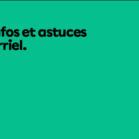
nfos et astuces
riel.