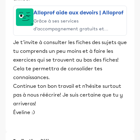
Alloprof aide aux devoirs | Alloprof
Grâce à ses services
d’accompagnement gratuits et
stimulants, Alloprof engage les élèves
Je t'invite à consulter les fiches des sujets que
et leurs parents dans la réussite
tu comprends un peu moins et à faire les
éducative.
exercices qui se trouvent au bas des fiches!
Cela te permettra de consolider tes
connaissances.
Continue ton bon travail et n'hésite surtout
pas à nous réécrire! Je suis certaine que tu y
arriveras!
Éveline :)