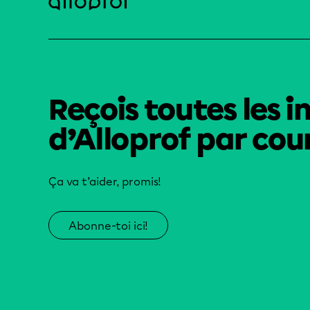
Reçois toutes les i
d’Alloprof par cour
Ça va t’aider, promis!
Abonne-toi ici!