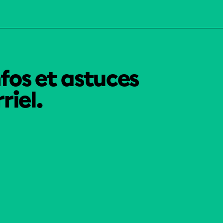
nfos et astuces
riel.