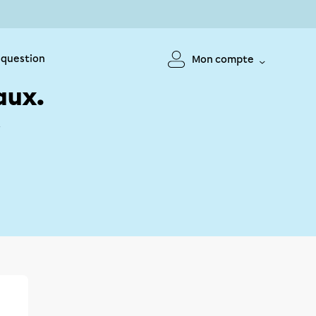
 question
Mon compte
aux.
!