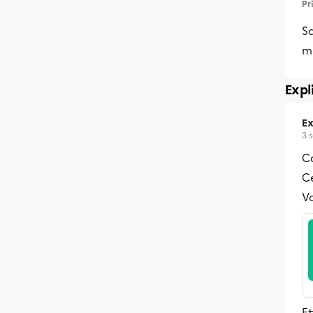
Pr
Sa
mu
Expl
Ex
3 
C
C
Vo
Et