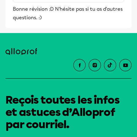
MiniRécup | Alloprof
Bonne révision :D N'hésite pas si tu as d'autres
questions. :)
Reçois toutes les infos
et astuces d’Alloprof
par courriel.