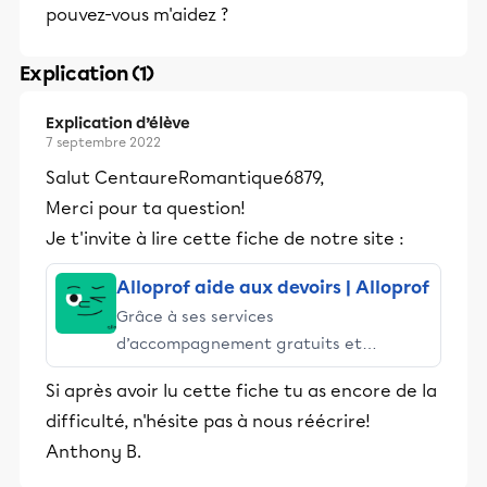
pouvez-vous m'aidez ?
Explication (1)
Explication d’élève
7 septembre 2022
Salut CentaureRomantique6879,
Merci pour ta question!
Je t'invite à lire cette fiche de notre site :
Alloprof aide aux devoirs | Alloprof
Grâce à ses services
d’accompagnement gratuits et
stimulants, Alloprof engage les élèves
Si après avoir lu cette fiche tu as encore de la
et leurs parents dans la réussite
difficulté, n'hésite pas à nous réécrire!
éducative.
Anthony B.