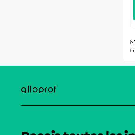
N’
Ém