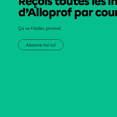
Reçois toutes les i
d’Alloprof par cour
Ça va t’aider, promis!
Abonne-toi ici!