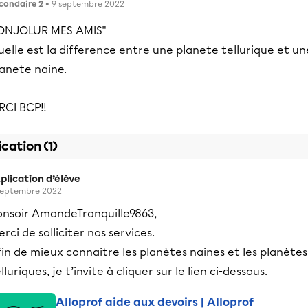
condaire 2
• 9 septembre 2022
ONJOLUR MES AMIS"
elle est la difference entre une planete tellurique et un
lanete naine.
RCI BCP!!
ication (1)
plication d’élève
septembre 2022
onsoir AmandeTranquille9863,
rci de solliciter nos services.
in de mieux connaitre les planètes naines et les planètes
lluriques, je t’invite à cliquer sur le lien ci-dessous.
Alloprof aide aux devoirs | Alloprof