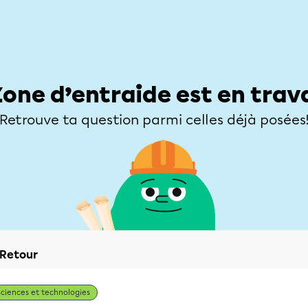
Élèves
Parents
Enseignants
Zone d’entraide
Allofrançais
Matières
Niveaux
Explorer
Poser une
Zone d’entraide est en trav
Retrouve ta question parmi celles déjà posées
Retour
Sciences et technologies