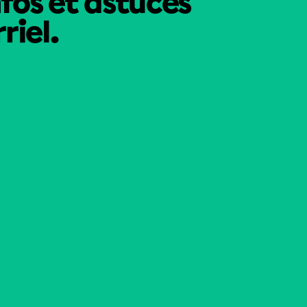
nfos et astuces
riel.