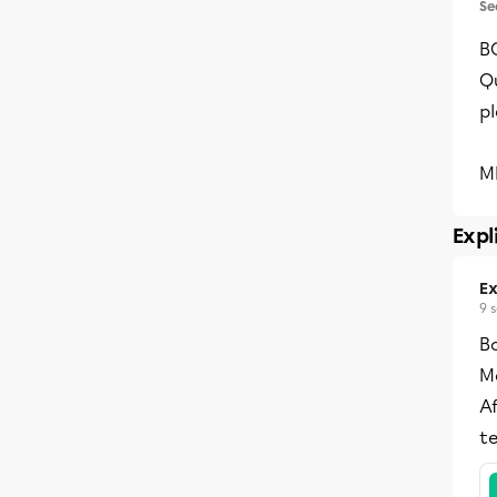
Se
B
Qu
p
M
Expl
Ex
9 
B
Me
Af
te