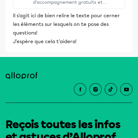
d’accompagnement gratuits et
stimulants, Alloprof engage les élèves
Il s'agit ici de bien relire le texte pour cerner
et leurs parents dans la réussite
les éléments sur lesquels on te pose des
éducative.
questions!
J'espère que cela t'aidera!
Reçois toutes les infos
et astuces d’Alloprof