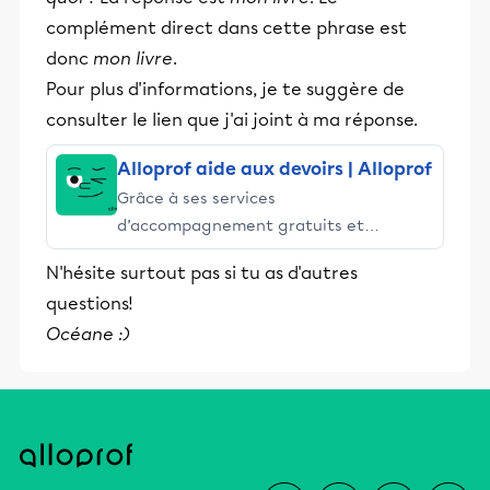
complément direct dans cette phrase est
donc
mon livre
.
Pour plus d'informations, je te suggère de
consulter le lien que j'ai joint à ma réponse.
Alloprof aide aux devoirs | Alloprof
Grâce à ses services
d’accompagnement gratuits et
stimulants, Alloprof engage les élèves
N'hésite surtout pas si tu as d'autres
et leurs parents dans la réussite
questions!
éducative.
Océane :)