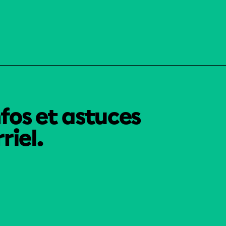
nfos et astuces
riel.