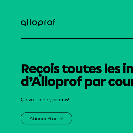
Reçois toutes les i
d’Alloprof par cour
Ça va t’aider, promis!
Abonne-toi ici!