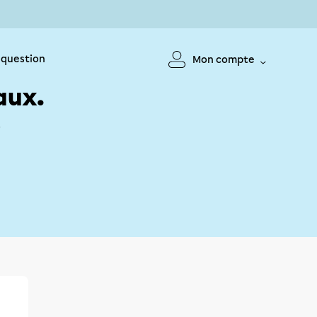
 question
Mon compte
aux.
!