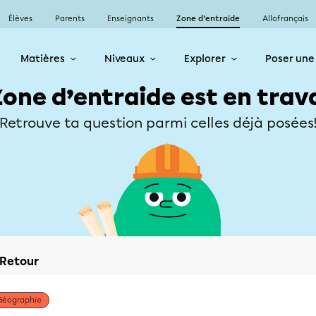
Élèves
Parents
Enseignants
Zone d’entraide
Allofrançais
Matières
Niveaux
Explorer
Poser une
Zone d’entraide est en trav
Retrouve ta question parmi celles déjà posées
Retour
Géographie