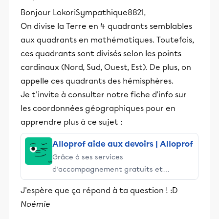
Bonjour LokoriSympathique8821,
On divise la Terre en 4 quadrants semblables
aux quadrants en mathématiques. Toutefois,
ces quadrants sont divisés selon les points
cardinaux (Nord, Sud, Ouest, Est). De plus, on
appelle ces quadrants des hémisphères.
Je t'invite à consulter notre fiche d'info sur
les coordonnées géographiques pour en
apprendre plus à ce sujet :
Alloprof aide aux devoirs | Alloprof
Grâce à ses services
d’accompagnement gratuits et
stimulants, Alloprof engage les élèves
J'espère que ça répond à ta question ! :D
et leurs parents dans la réussite
Noémie
éducative.