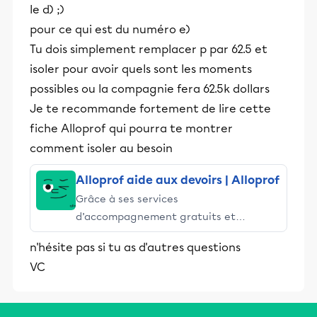
le d) ;)
pour ce qui est du numéro e)
Tu dois simplement remplacer p par 62.5 et
isoler pour avoir quels sont les moments
possibles ou la compagnie fera 62.5k dollars
Je te recommande fortement de lire cette
fiche Alloprof qui pourra te montrer
comment isoler au besoin
Alloprof aide aux devoirs | Alloprof
Grâce à ses services
d’accompagnement gratuits et
stimulants, Alloprof engage les élèves
n'hésite pas si tu as d'autres questions
et leurs parents dans la réussite
VC
éducative.