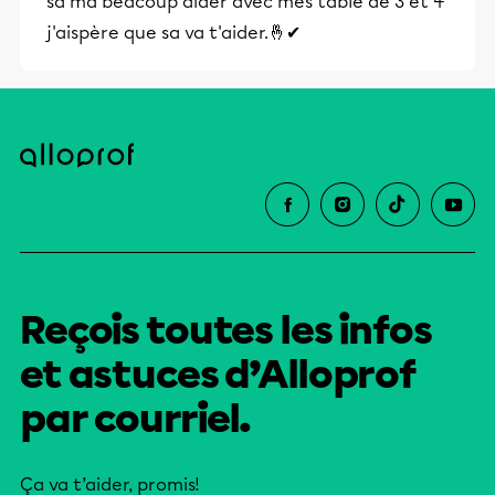
sa ma beacoup aider avec mes table de 3 et 4
j'aispère que sa va t'aider.🤞✔
Reçois toutes les infos
et astuces d’Alloprof
par courriel.
Ça va t’aider, promis!