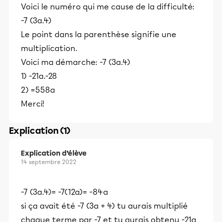
Voici le numéro qui me cause de la difficulté:
-7 (3a.4)
Le point dans la parenthèse signifie une
multiplication.
Voici ma démarche: -7 (3a.4)
1) -21a.-28
2) =558a
Merci!
Explication (1)
Explication d’élève
14 septembre 2022
-7 (3a.4)= -7(12a)= -84a
si ça avait été -7 (3a + 4) tu aurais multiplié
chaque terme par -7 et tu aurais obtenu -21a