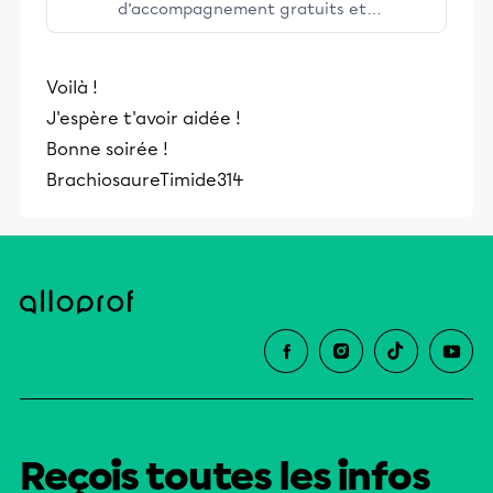
d’accompagnement gratuits et
stimulants, Alloprof engage les élèves
et leurs parents dans la réussite
Voilà !
éducative.
J'espère t'avoir aidée !
Bonne soirée !
BrachiosaureTimide314
Reçois toutes les infos